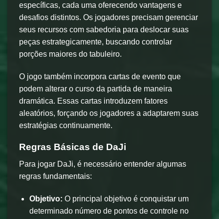
específicas, cada uma oferecendo vantagens e
desafios distintos. Os jogadores precisam gerenciar
seus recursos com sabedoria para deslocar suas
peças estrategicamente, buscando controlar
porções maiores do tabuleiro.
O jogo também incorpora cartas de evento que
podem alterar o curso da partida de maneira
dramática. Essas cartas introduzem fatores
aleatórios, forçando os jogadores a adaptarem suas
estratégias continuamente.
Regras Básicas de DaJi
Para jogar DaJi, é necessário entender algumas
regras fundamentais:
Objetivo:
O principal objetivo é conquistar um
determinado número de pontos de controle no