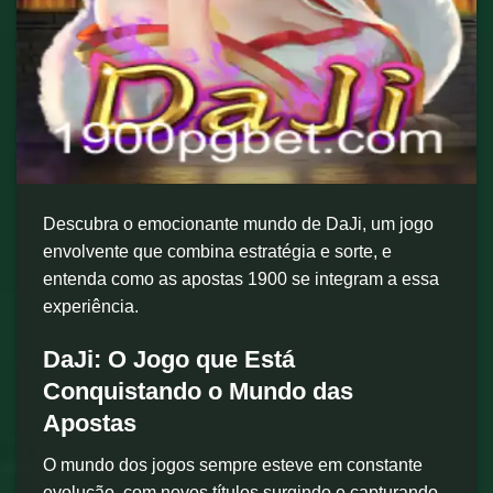
Descubra o emocionante mundo de DaJi, um jogo
envolvente que combina estratégia e sorte, e
entenda como as apostas 1900 se integram a essa
experiência.
DaJi: O Jogo que Está
Conquistando o Mundo das
Apostas
O mundo dos jogos sempre esteve em constante
evolução, com novos títulos surgindo e capturando