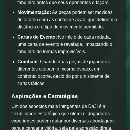
tabuleiro antes que seus oponentes o façam.
Movimentação:
As peças podem ser movidas
de acordo com as cartas de ação, que definem a
distância e o tipo de movimento permitido.
Cartas de Evento:
No início de cada rodada,
uma carta de evento é revelada, impactando o
tabuleiro de formas imprevisíveis.
Combate:
Quando duas peças de jogadores
diferentes ocupam o mesmo espaço, um
confronto ocorre, decidido por um sistema de
cartas táticas.
Aspirações e Estratégias
Um dos aspectos mais intrigantes de DaJi é a
flexibilidade estratégica que oferece. Jogadores
experientes podem optar por diversas abordagens
para alcançar a vitória, seja pela agressão direta,