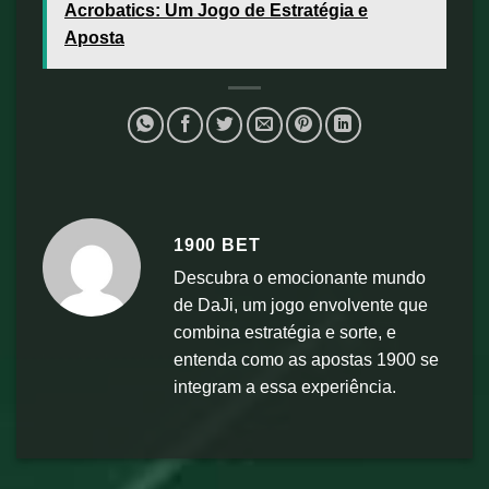
Acrobatics: Um Jogo de Estratégia e
Aposta
1900 BET
Descubra o emocionante mundo
de DaJi, um jogo envolvente que
combina estratégia e sorte, e
entenda como as apostas 1900 se
integram a essa experiência.