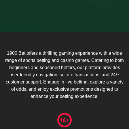
1900 Bet offers a thrilling gaming experience with a wide
range of sports betting and casino games. Catering to both
beginners and seasoned bettors, our platform provides
user-friendly navigation, secure transactions, and 24/7
customer support. Engage in live betting, explore a variety
of odds, and enjoy exclusive promotions designed to
enhance your betting experience.