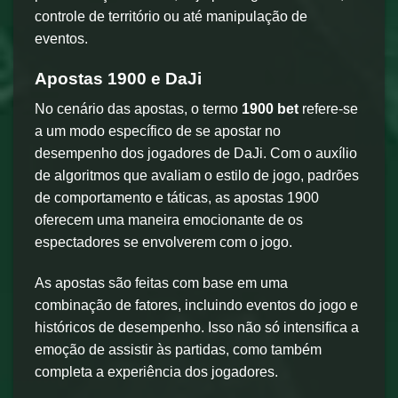
controle de território ou até manipulação de
eventos.
Apostas 1900 e DaJi
No cenário das apostas, o termo
1900 bet
refere-se
a um modo específico de se apostar no
desempenho dos jogadores de DaJi. Com o auxílio
de algoritmos que avaliam o estilo de jogo, padrões
de comportamento e táticas, as apostas 1900
oferecem uma maneira emocionante de os
espectadores se envolverem com o jogo.
As apostas são feitas com base em uma
combinação de fatores, incluindo eventos do jogo e
históricos de desempenho. Isso não só intensifica a
emoção de assistir às partidas, como também
completa a experiência dos jogadores.