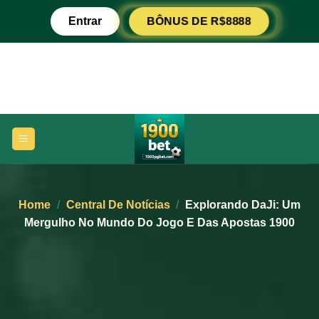
Ir
BÔNUS DE R$8888
Entrar
para
o
conteúdo
Home
/
Central De Notícias
/
Explorando DaJi: Um
Mergulho No Mundo Do Jogo E Das Apostas 1900