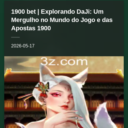
1900 bet | Explorando DaJi: Um
Mergulho no Mundo do Jogo e das
Apostas 1900
2026-05-17