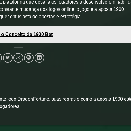
plataforma que desafia os jogadores a desenvolverem habili
constante mudança dos jogos online, o jogo e a aposta 1900
er entusiasta de apostas e estratégia.
o Conceito de 1900 Bet
te jogo DragonFortune, suas regras e como a aposta 1900 est
jogadores.