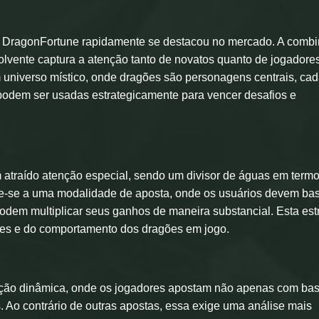
, DragonFortune rapidamente se destacou no mercado. A comb
olvente captura a atenção tanto de novatos quanto de jogadore
 universo místico, onde dragões são personagens centrais, ca
 podem ser usadas estrategicamente para vencer desafios e
 atraído atenção especial, sendo um divisor de águas em term
fere-se a uma modalidade de aposta, onde os usuários devem ba
dem multiplicar seus ganhos de maneira substancial. Esta est
des e do comportamento dos dragões em jogo.
iação dinâmica, onde os jogadores apostam não apenas com ba
. Ao contrário de outras apostas, essa exige uma análise mais