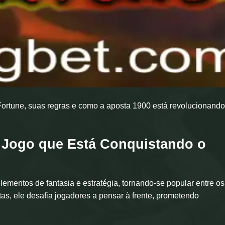
rtune, suas regras e como a aposta 1900 está revolucionando
 Jogo que Está Conquistando o
mentos de fantasia e estratégia, tornando-se popular entre os
as, ele desafia jogadores a pensar à frente, prometendo