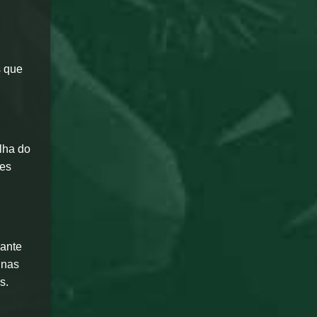
s que
lha do
res
rante
 nas
s.