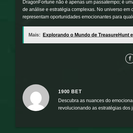
DragonFortune não é apenas um passatempo; é uma 
de análise e estratégia complexas. No universo em 
representam oportunidades emocionantes para qualqu
Mais:
Explorando o Mundo de TreasureHunt e 
1900 BET
Descubra as nuances do emocionan
revolucionando as estratégias dos 