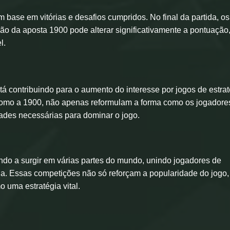
base em vitórias e desafios cumpridos. No final da partida, os
ão da aposta 1900 pode alterar significativamente a pontuação
l.
 contribuindo para o aumento do interesse por jogos de estrat
omo a 1900, não apenas reformulam a forma como os jogadore
des necessárias para dominar o jogo.
do a surgir em várias partes do mundo, unindo jogadores de
da. Essas competições não só reforçam a popularidade do jogo
 uma estratégia vital.