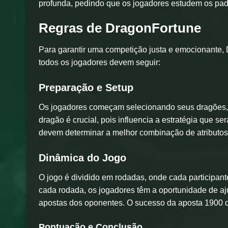
profunda, pedindo que os jogadores estudem os pad
Regras de DragonFortune
Para garantir uma competição justa e emocionante,
todos os jogadores devem seguir:
Preparação e Setup
Os jogadores começam selecionando seus dragões, 
dragão é crucial, pois influencia a estratégia que s
devem determinar a melhor combinação de atributos 
Dinâmica do Jogo
O jogo é dividido em rodadas, onde cada participan
cada rodada, os jogadores têm a oportunidade de aj
apostas dos oponentes. O sucesso da aposta 1900 
Pontuação e Conclusão