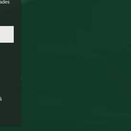
dades
á