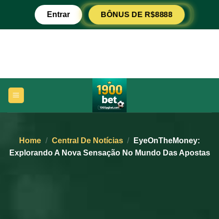
Ir
Entrar
BÔNUS DE R$8888
para
o
conteúdo
Home
/
Central De Notícias
/
EyeOnTheMoney:
Explorando A Nova Sensação No Mundo Das Apostas