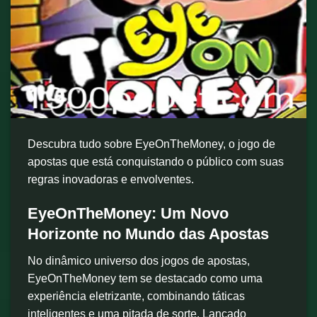
Descubra tudo sobre EyeOnTheMoney, o jogo de
apostas que está conquistando o público com suas
regras inovadoras e envolventes.
EyeOnTheMoney: Um Novo
Horizonte no Mundo das Apostas
No dinâmico universo dos jogos de apostas,
EyeOnTheMoney tem se destacado como uma
experiência eletrizante, combinando táticas
inteligentes e uma pitada de sorte. Lançado