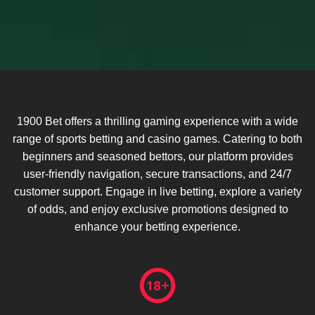
1900 Bet offers a thrilling gaming experience with a wide
range of sports betting and casino games. Catering to both
beginners and seasoned bettors, our platform provides
user-friendly navigation, secure transactions, and 24/7
customer support. Engage in live betting, explore a variety
of odds, and enjoy exclusive promotions designed to
enhance your betting experience.