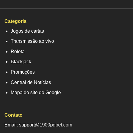
Categoria
Jogos de cartas
Transmissão ao vivo
Roleta
Blackjack
Promoções
Central de Notícias
Mapa do site do Google
Contato
Email: support@1900pgbet.com