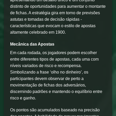
distinto de oportunidades para aumentar o montante
de fichas. A estratégia gira em torno de previsões
astutas e tomadas de decisão rápidas -
características que evocam o estilo de apostas
altamente celebrado em 1900.
Mecânica das Apostas
Em cada rodada, os jogadores podem escolher
entre diferentes tipos de apostas, cada uma com
níveis variados de risco e recompensa.
Simbolizando a frase ‘olho no dinheiro’, os
participantes devem observar de perto a
movimentação de fichas dos adversários,
discernindo padrões e mantendo o equilíbrio entre
risco e ganho.
Os pontos são acumulados baseado na precisão