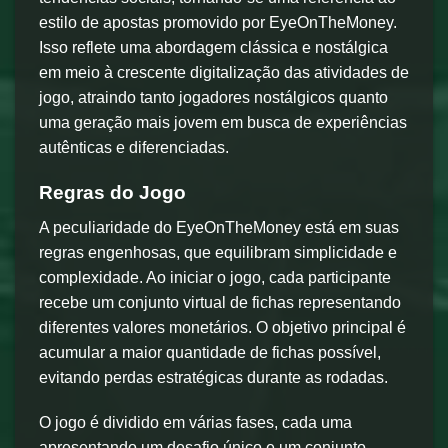
estilo de apostas promovido por EyeOnTheMoney.
Isso reflete uma abordagem clássica e nostálgica
em meio à crescente digitalização das atividades de
jogo, atraindo tanto jogadores nostálgicos quanto
uma geração mais jovem em busca de experiências
autênticas e diferenciadas.
Regras do Jogo
A peculiaridade do EyeOnTheMoney está em suas
regras engenhosas, que equilibram simplicidade e
complexidade. Ao iniciar o jogo, cada participante
recebe um conjunto virtual de fichas representando
diferentes valores monetários. O objetivo principal é
acumular a maior quantidade de fichas possível,
evitando perdas estratégicas durante as rodadas.
O jogo é dividido em várias fases, cada uma
apresentando um desafio único e um conjunto