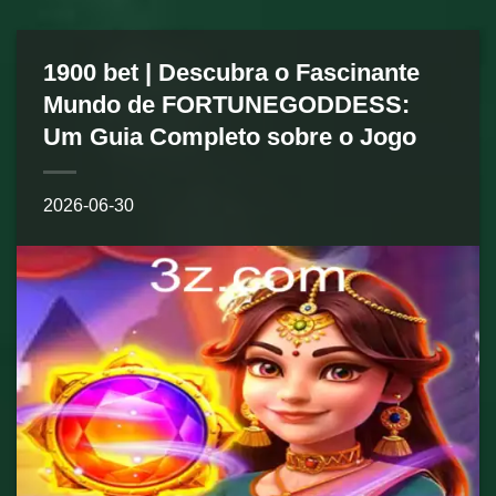
1900 bet | Descubra o Fascinante
Mundo de FORTUNEGODDESS:
Um Guia Completo sobre o Jogo
2026-06-30