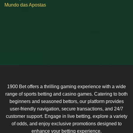
Mundo das Apostas
1900 Bet offers a thrilling gaming experience with a wide
range of sports betting and casino games. Catering to both
beginners and seasoned bettors, our platform provides
user-friendly navigation, secure transactions, and 24/7
customer support. Engage in live betting, explore a variety
of odds, and enjoy exclusive promotions designed to
enhance your betting experience.