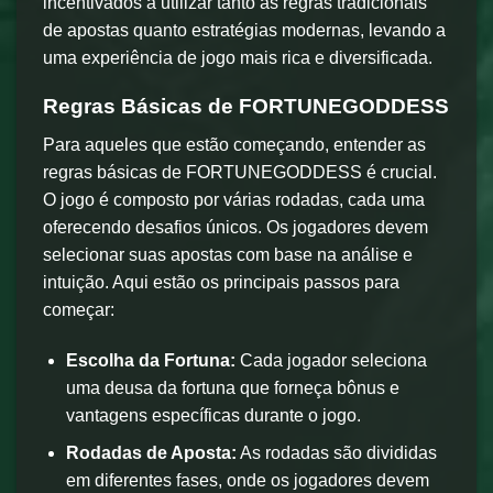
incentivados a utilizar tanto as regras tradicionais
de apostas quanto estratégias modernas, levando a
uma experiência de jogo mais rica e diversificada.
Regras Básicas de FORTUNEGODDESS
Para aqueles que estão começando, entender as
regras básicas de FORTUNEGODDESS é crucial.
O jogo é composto por várias rodadas, cada uma
oferecendo desafios únicos. Os jogadores devem
selecionar suas apostas com base na análise e
intuição. Aqui estão os principais passos para
começar:
Escolha da Fortuna:
Cada jogador seleciona
uma deusa da fortuna que forneça bônus e
vantagens específicas durante o jogo.
Rodadas de Aposta:
As rodadas são divididas
em diferentes fases, onde os jogadores devem