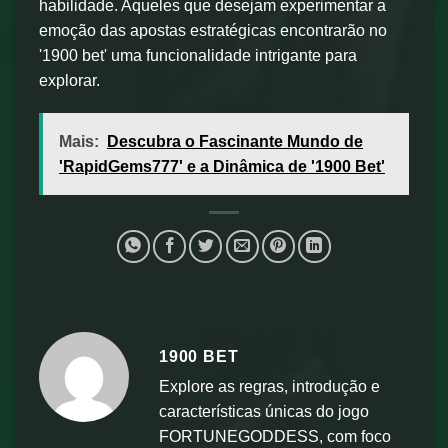
habilidade. Aqueles que desejam experimentar a
emoção das apostas estratégicas encontrarão no
'1900 bet' uma funcionalidade intrigante para
explorar.
Mais:
Descubra o Fascinante Mundo de
'RapidGems777' e a Dinâmica de '1900 Bet'
1900 BET
Explore as regras, introdução e
características únicas do jogo
FORTUNEGODDESS, com foco