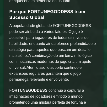
enriquecer a experiência do usuário.
Por que FORTUNEGODDESS é um
Sucesso Global
A popularidade global de FORTUNEGODDESS
pode ser atribuída a vários fatores. O jogo é
acessível para jogadores de todos os níveis de
habilidade, enquanto ainda oferece profundidade e
estratégia para aqueles que buscam um desafio
mais sério. A combinação de um tema mitológico
com mecânicas modernas de jogo cria um apelo
universal. Além disso, o suporte contínuo e
expansões regulares garantem que o jogo
permaneça relevante e envolvente.
FORTUNEGODDESS
continua a capturar a
imaginação de jogadores em todo o mundo,
prometendo uma mistura perfeita de fortuna e