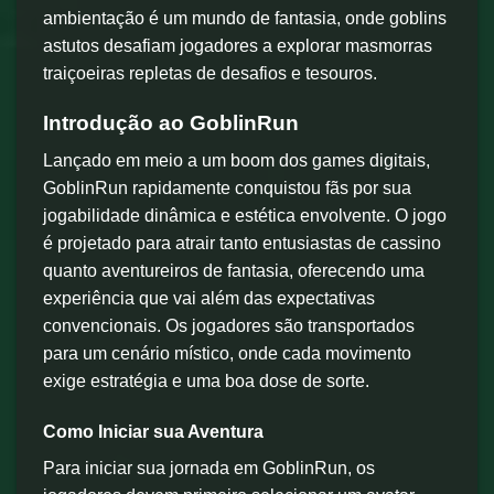
ambientação é um mundo de fantasia, onde goblins
astutos desafiam jogadores a explorar masmorras
traiçoeiras repletas de desafios e tesouros.
Introdução ao GoblinRun
Lançado em meio a um boom dos games digitais,
GoblinRun rapidamente conquistou fãs por sua
jogabilidade dinâmica e estética envolvente. O jogo
é projetado para atrair tanto entusiastas de cassino
quanto aventureiros de fantasia, oferecendo uma
experiência que vai além das expectativas
convencionais. Os jogadores são transportados
para um cenário místico, onde cada movimento
exige estratégia e uma boa dose de sorte.
Como Iniciar sua Aventura
Para iniciar sua jornada em GoblinRun, os