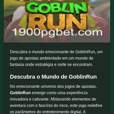
Descubra o mundo emocionante de GoblinRun, um
jogo de apostas ambientado em um mundo de
fantasia onde estratégia e sorte se encontram.
Descubra o Mundo de GoblinRun
No emocionante universo dos jogos de apostas,
GoblinRun
emerge como uma experiência
inovadora e cativante. Misturando elementos de
aventura com o fascínio do risco, este jogo redefine
os parâmetros do entretenimento digital. A