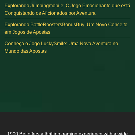
Explorando Jumpingmobile: O Jogo Emocionante que está
Conquistando os Aficionados por Aventura
Explorando BattleRoostersBonusBuy: Um Novo Conceito
em Jogos de Apostas
Conheça o Jogo LuckySmile: Uma Nova Aventura no
Mundo das Apostas
1900 Bet offers a thrilling gaming experience with a wide