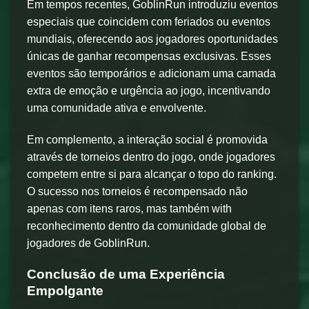
Em tempos recentes, GoblinRun introduziu eventos
especiais que coincidem com feriados ou eventos
mundiais, oferecendo aos jogadores oportunidades
únicas de ganhar recompensas exclusivas. Esses
eventos são temporários e adicionam uma camada
extra de emoção e urgência ao jogo, incentivando
uma comunidade ativa e envolvente.
Em complemento, a interação social é promovida
através de torneios dentro do jogo, onde jogadores
competem entre si para alcançar o topo do ranking.
O sucesso nos torneios é recompensado não
apenas com itens raros, mas também with
reconhecimento dentro da comunidade global de
jogadores de GoblinRun.
Conclusão de uma Experiência
Empolgante