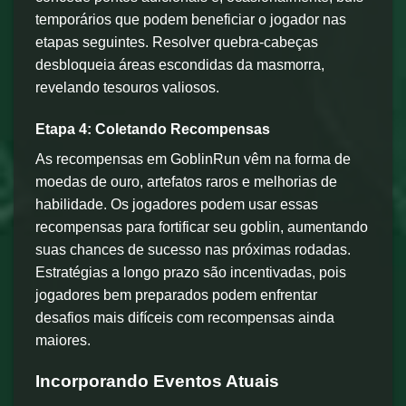
temporários que podem beneficiar o jogador nas
etapas seguintes. Resolver quebra-cabeças
desbloqueia áreas escondidas da masmorra,
revelando tesouros valiosos.
Etapa 4: Coletando Recompensas
As recompensas em GoblinRun vêm na forma de
moedas de ouro, artefatos raros e melhorias de
habilidade. Os jogadores podem usar essas
recompensas para fortificar seu goblin, aumentando
suas chances de sucesso nas próximas rodadas.
Estratégias a longo prazo são incentivadas, pois
jogadores bem preparados podem enfrentar
desafios mais difíceis com recompensas ainda
maiores.
Incorporando Eventos Atuais