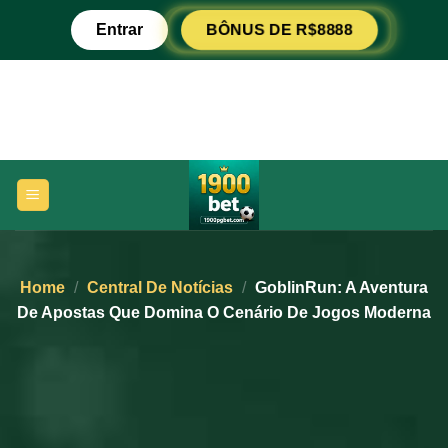
Ir
Entrar
BÔNUS DE R$8888
para
o
conteúdo
Home
/
Central De Notícias
/
GoblinRun: A Aventura
De Apostas Que Domina O Cenário De Jogos Moderna