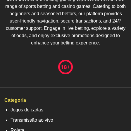
range of sports betting and casino games. Catering to both
beginners and seasoned bettors, our platform provides
user-friendly navigation, secure transactions, and 24/7
customer support. Engage in live betting, explore a variety
of odds, and enjoy exclusive promotions designed to
enhance your betting experience.
Categoria
Jogos de cartas
Transmissão ao vivo
Roleta