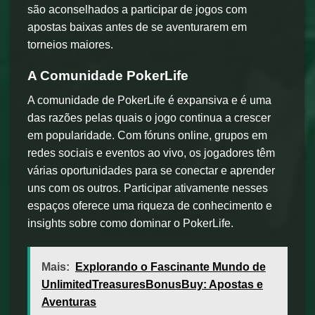
são aconselhados a participar de jogos com
apostas baixas antes de se aventurarem em
torneios maiores.
A Comunidade PokerLife
A comunidade de PokerLife é expansiva e é uma
das razões pelas quais o jogo continua a crescer
em popularidade. Com fóruns online, grupos em
redes sociais e eventos ao vivo, os jogadores têm
várias oportunidades para se conectar e aprender
uns com os outros. Participar ativamente nesses
espaços oferece uma riqueza de conhecimento e
insights sobre como dominar o PokerLife.
Mais:
Explorando o Fascinante Mundo de
UnlimitedTreasuresBonusBuy: Apostas e
Aventuras