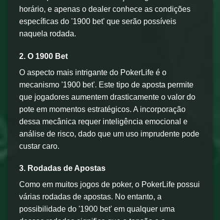
horário, e apenas o dealer conhece as condições
específicas do '1900 bet' que serão possíveis
naquela rodada.
2. O 1900 Bet
O aspecto mais intrigante do PokerLife é o
mecanismo '1900 bet'. Este tipo de aposta permite
que jogadores aumentem drasticamente o valor do
pote em momentos estratégicos. A incorporação
dessa mecânica requer inteligência emocional e
análise de risco, dado que um uso imprudente pode
custar caro.
3. Rodadas de Apostas
Como em muitos jogos de poker, o PokerLife possui
várias rodadas de apostas. No entanto, a
possibilidade do '1900 bet' em qualquer uma