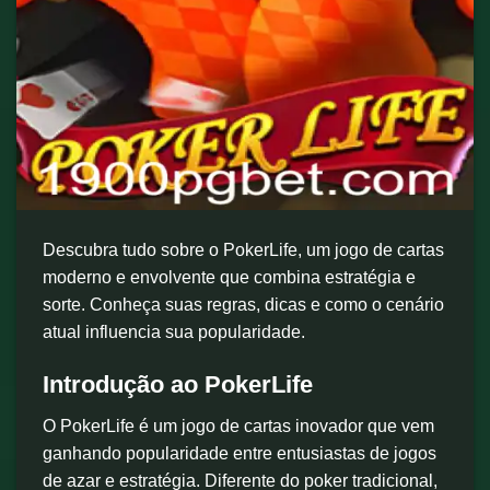
Descubra tudo sobre o PokerLife, um jogo de cartas
moderno e envolvente que combina estratégia e
sorte. Conheça suas regras, dicas e como o cenário
atual influencia sua popularidade.
Introdução ao PokerLife
O PokerLife é um jogo de cartas inovador que vem
ganhando popularidade entre entusiastas de jogos
de azar e estratégia. Diferente do poker tradicional,