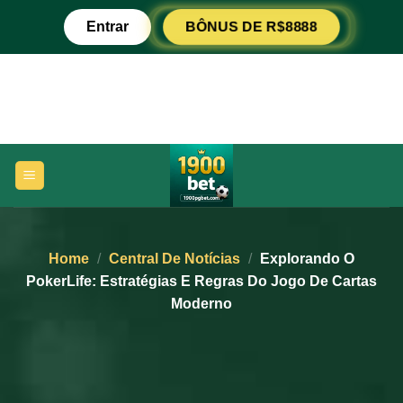
Ir
Entrar
BÔNUS DE R$8888
para
o
conteúdo
Home
/
Central De Notícias
/
Explorando O
PokerLife: Estratégias E Regras Do Jogo De Cartas
Moderno