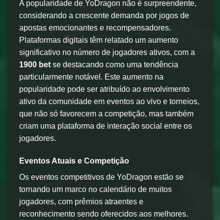
A popularidade de YoDragon não é surpreendente,
considerando a crescente demanda por jogos de
apostas emocionantes e recompensadores.
Plataformas digitais têm relatado um aumento
significativo no número de jogadores ativos, com a
1900 bet
se destacando como uma tendência
particularmente notável. Este aumento na
popularidade pode ser atribuído ao envolvimento
ativo da comunidade em eventos ao vivo e torneios,
que não só favorecem a competição, mas também
criam uma plataforma de interação social entre os
jogadores.
Eventos Atuais e Competição
Os eventos competitivos de YoDragon estão se
tornando um marco no calendário de muitos
jogadores, com prêmios atraentes e
reconhecimento sendo oferecidos aos melhores.