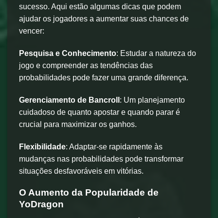
sucesso. Aqui estão algumas dicas que podem
ajudar os jogadores a aumentar suas chances de
vencer:
Pesquisa e Conhecimento
: Estudar a natureza do
jogo e compreender as tendências das
probabilidades pode fazer uma grande diferença.
Gerenciamento de Bancroll
: Um planejamento
cuidadoso de quanto apostar e quando parar é
crucial para maximizar os ganhos.
Flexibilidade
: Adaptar-se rapidamente às
mudanças nas probabilidades pode transformar
situações desfavoráveis em vitórias.
O Aumento da Popularidade de
YoDragon