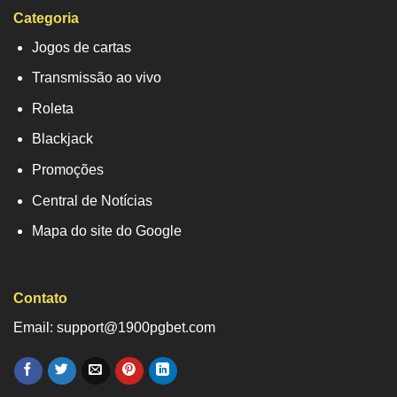
Categoria
Jogos de cartas
Transmissão ao vivo
Roleta
Blackjack
Promoções
Central de Notícias
Mapa do site do Google
Contato
Email: support@1900pgbet.com