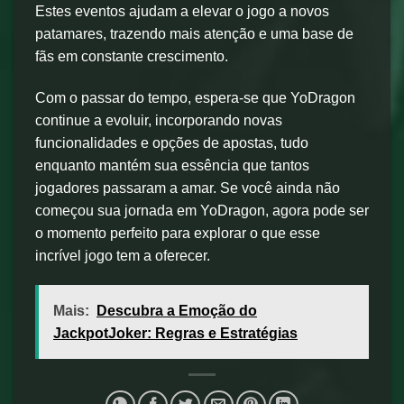
Estes eventos ajudam a elevar o jogo a novos
patamares, trazendo mais atenção e uma base de
fãs em constante crescimento.
Com o passar do tempo, espera-se que YoDragon
continue a evoluir, incorporando novas
funcionalidades e opções de apostas, tudo
enquanto mantém sua essência que tantos
jogadores passaram a amar. Se você ainda não
começou sua jornada em YoDragon, agora pode ser
o momento perfeito para explorar o que esse
incrível jogo tem a oferecer.
Mais:
Descubra a Emoção do
JackpotJoker: Regras e Estratégias