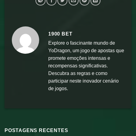
1900 BET
Explore o fascinante mundo de
YoDragon, um jogo de apostas que
promete emoções intensas e
recompensas significativas.
Descubra as regras e como
participar neste inovador cenário
de jogos.
POSTAGENS RECENTES